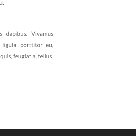
u.
as dapibus. Vivamus
igula, porttitor eu,
is, feugiat a, tellus.