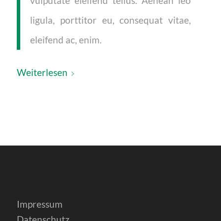
vulputate eleifend tellus. Aenean leo
ligula, porttitor eu, consequat vitae,
eleifend ac, enim.
Weiterlesen
Impressum
Datenschutz