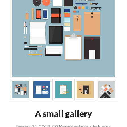
A small gallery
/
/
Januar 24, 2013
0 Kommentare
in
News
,